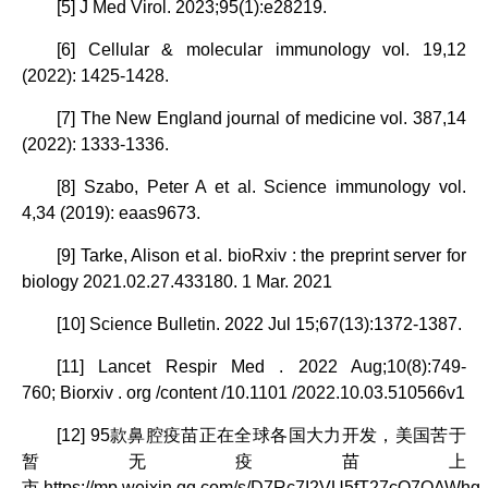
[5] J Med Virol. 2023;95(1):e28219.
[6] Cellular & molecular immunology vol. 19,12
(2022): 1425-1428.
[7] The New England journal of medicine vol. 387,14
(2022): 1333-1336.
[8] Szabo, Peter A et al. Science immunology vol.
4,34 (2019): eaas9673.
[9] Tarke, Alison et al. bioRxiv : the preprint server for
biology 2021.02.27.433180. 1 Mar. 2021
[10] Science Bulletin. 2022 Jul 15;67(13):1372-1387.
[11] Lancet Respir Med . 2022 Aug;10(8):749-
760; Biorxiv . org /content /10.1101 /2022.10.03.510566v1
[12] 95款鼻腔疫苗正在全球各国大力开发，美国苦于
暂无疫苗上
市 https://mp.weixin.qq.com/s/D7Rc7I2VU5fT27cQ7QAWhg