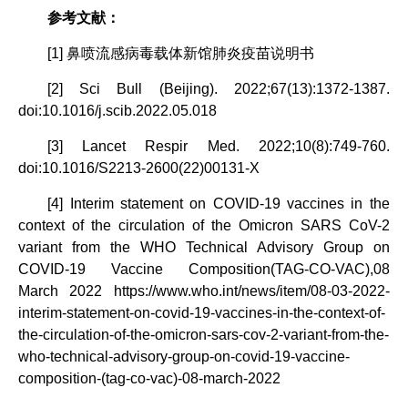
参考文献：
[1] 鼻喷流感病毒载体新馆肺炎疫苗说明书
[2] Sci Bull (Beijing). 2022;67(13):1372-1387.
doi:10.1016/j.scib.2022.05.018
[3] Lancet Respir Med. 2022;10(8):749-760.
doi:10.1016/S2213-2600(22)00131-X
[4] Interim statement on COVID-19 vaccines in the
context of the circulation of the Omicron SARS CoV-2
variant from the WHO Technical Advisory Group on
COVID-19 Vaccine Composition(TAG-CO-VAC),08
March 2022 https://www.who.int/news/item/08-03-2022-
interim-statement-on-covid-19-vaccines-in-the-context-of-
the-circulation-of-the-omicron-sars-cov-2-variant-from-the-
who-technical-advisory-group-on-covid-19-vaccine-
composition-(tag-co-vac)-08-march-2022