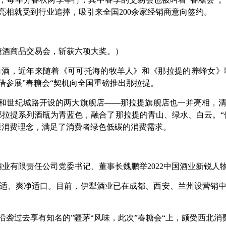
亮相就受到行业追捧，吸引来全国200余家经销商意向签约。
糖酒商品交易会，斩获六项大奖。）
款白酒，近年来随着《可可托海的牧羊人》和《那拉提的养蜂女
，借参展”春糖会“契机向全国重磅推出那拉提。
场和世纪城路开设的两大旗舰店——那拉提旗舰店也一并亮相，
那拉提系列酒瓶为青蓝色，融合了那拉提的青山、绿水、白云。“
康消费理念，满足了消费者绿色低碳的消费需求。
酒业有限责任公司党委书记、董事长魏鹏举2022中国酒业新锐人
适、爽净适口。目前，伊犁酒业已在成都、西安、兰州设营销
感沿袭过去享有知名的”疆茅“风味，此次”春糖会“上，颇受西北