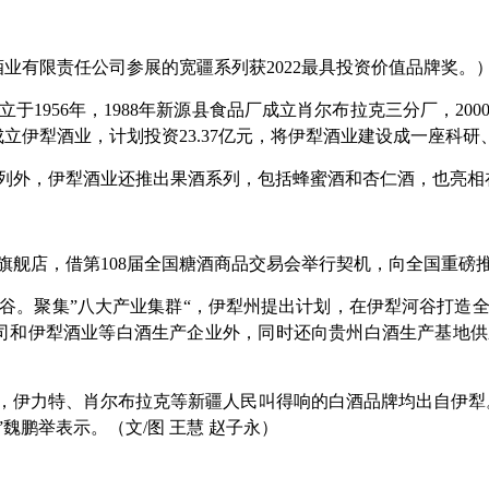
酒业有限责任公司参展的宽疆系列获2022最具投资价值品牌奖。
于1956年，1988年新源县食品厂成立肖尔布拉克三分厂，2
，成立伊犁酒业，计划投资23.37亿元，将伊犁酒业建设成一座
列外，伊犁酒业还推出果酒系列，包括蜂蜜酒和杏仁酒，也亮相在
旗舰店，借第108届全国糖酒商品交易会举行契机，向全国重磅
谷。聚集”八大产业集群“，伊犁州提出计划，在伊犁河谷打造
司和伊犁酒业等白酒生产企业外，同时还向贵州白酒生产基地
，伊力特、肖尔布拉克等新疆人民叫得响的白酒品牌均出自伊犁
魏鹏举表示。（文/图 王慧 赵子永）